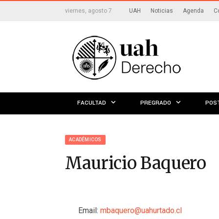
viernes, agosto 7
UAH
Noticias
Agenda
C
FACULTAD
PREGRADO
POS
ACADÉMICOS
Mauricio Baquero
Email:
mbaquero@uahurtado.cl