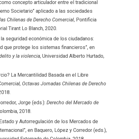
 como concepto articulador entre el tradicional
ierno Societario” aplicado a las sociedades
as Chilenas de Derecho Comercial
, Pontificia
rial Tirant Lo Blanch, 2020.
e la seguridad económica de los ciudadanos:
ad que protege los sistemas financieros”, en
elito y la violencia
, Universidad Alberto Hurtado,
cio? La Mercantilidad Basada en el Libre
Comercial, Octavas Jornadas Chilenas de Derecho
 2018.
Corredor, Jorge (eds.):
Derecho del Mercado de
Colombia, 2018.
 Estado y Autorregulación de los Mercados de
ternacional”, en Baquero, López y Corredor (eds.),
niversidad Externado de Colombia, 2018.