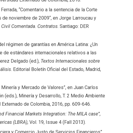
Ferrada, “Comentario a la sentencia de la Corte
 de noviembre de 2009“, en Jorge Larroucau y
 Civil Comentada. Contratos
. Santiago: DER
del régimen de garantías en América Latina: ¿Un
 de estándares internacionales relativos a las
Jerez Delgado (ed.),
Textos Internacionales sobre
álisis
. Editorial Boletín Oficial del Estado, Madrid,
 Minería y Mercado de Valores”, en Juan Carlos
n (eds.), Minería y Desarrollo, T. 2 Medio Ambiente
d Externado de Colombia, 2016, pp. 609-646.
and Financial Markets Integration: The MILA case”,
ericas (LBRA)
, Vol. 19, Issue 4 (Fall 2013).
nciera y Comercio Justo de Servicios Financieros”,