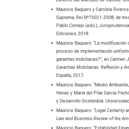
Mauricio Baquero y Carolina Riveros 
Suprema, Rol Nº?3021-2008, de tres
Pablo Cornejo (eds.),
Jurisprudencia
Ediciones, 2018.
Mauricio Baquero: “La modificación 
proceso de implementación uniforme
garantías mobiliarias?”, en Carmen 
Garantías Mobiliarias: Reflexión y An
España, 2017.
Mauricio Baquero: “Medio Ambiente,
Henao y María del Pilar García Pachó
y Desarrollo Sostenible. Universida
Mauricio Baquero:
“
Legal Certainty 
Law and Business Review of the Am
Mauricio Baquero: “Estabilidad Fina