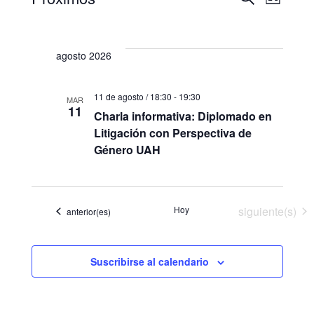
Lista
Eventos
Selecciona
de
de
la
vista
búsqued
agosto 2026
fecha.
de
y
Event
11 de agosto / 18:30
-
19:30
vistas
MAR
11
Charla informativa: Diplomado en
de
Litigación con Perspectiva de
Género UAH
Eventos
Eventos
Hoy
siguiente(s)
Eventos
anterior(es)
Suscribirse al calendario