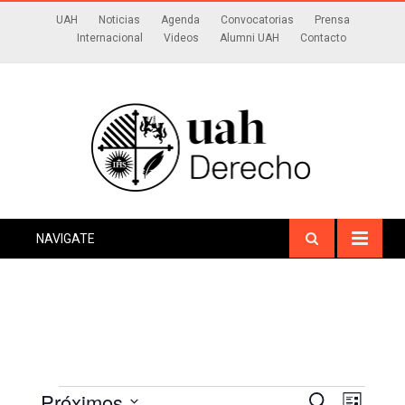
UAH
Noticias
Agenda
Convocatorias
Prensa
Internacional
Videos
Alumni UAH
Contacto
NAVIGATE
Próximos
Navegaci
Naveg
Buscar