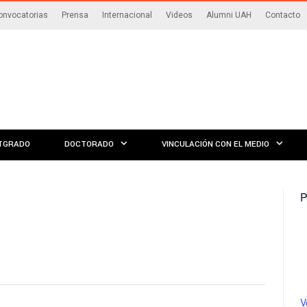
onvocatorias
Prensa
Internacional
Videos
Alumni UAH
Contacto
TGRADO
DOCTORADO
VINCULACIÓN CON EL MEDIO
P
V