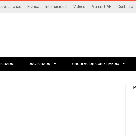
onvocatorias
Prensa
Internacional
Videos
Alumni UAH
Contacto
TGRADO
DOCTORADO
VINCULACIÓN CON EL MEDIO
P