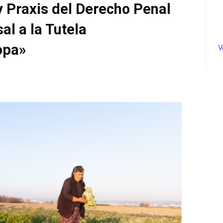
 Praxis del Derecho Penal
l a la Tutela
opa»
V