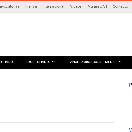
nvocatorias
Prensa
Internacional
Videos
Alumni UAH
Contacto
TGRADO
DOCTORADO
VINCULACIÓN CON EL MEDIO
P
V