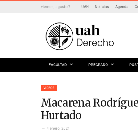
viernes, agosto 7
UAH
Noticias
Agenda
C
FACULTAD
PREGRADO
POS
VIDEOS
Macarena Rodríguez 
Hurtado
4 enero, 2021