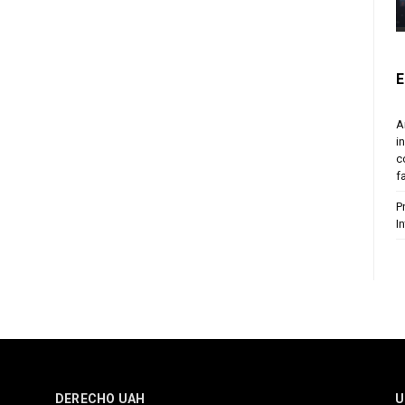
E
A
i
c
f
P
I
DERECHO UAH
U