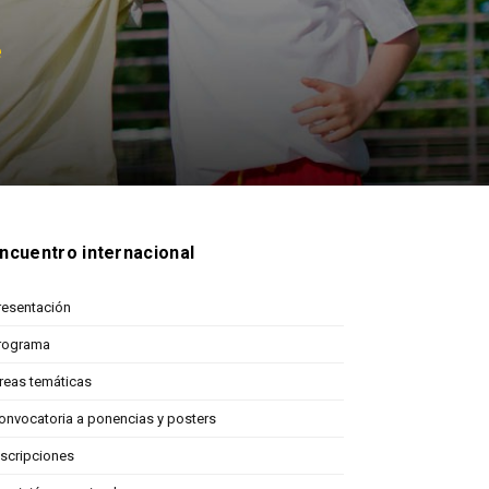
ncuentro internacional
resentación
rograma
reas temáticas
onvocatoria a ponencias y posters
nscripciones