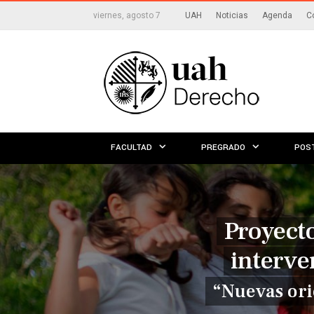
viernes, agosto 7
UAH
Noticias
Agenda
C
FACULTAD
PREGRADO
POS