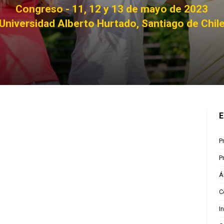
E
P
P
Á
C
I