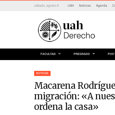
sábado, agosto 8
UAH
Noticias
Agenda
C
FACULTAD
PREGRADO
POS
NOTICIAS
Macarena Rodríguez
migración: «A nuestr
ordena la casa»