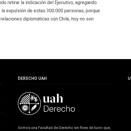
do retirar la indicación del Ejecutivo, agregando
r la expulsión de estas 300.000 personas, porque
 relaciones diplomáticas con Chile, hoy no son
DERECHO UAH
U
Somos una Facultad de Derecho sin fines de lucro que,