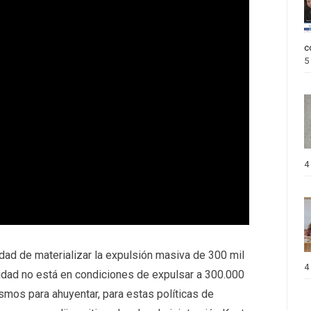
c
5
4
dad de materializar la expulsión masiva de 300 mil
4
oridad no está en condiciones de expulsar a 300.000
mos para ahuyentar, para estas políticas de