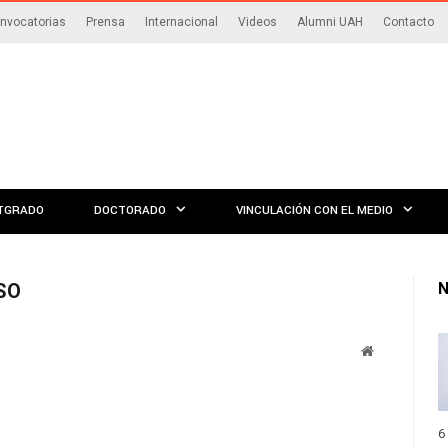
nvocatorias
Prensa
Internacional
Videos
Alumni UAH
Contacto
TGRADO
DOCTORADO
VINCULACIÓN CON EL MEDIO
SO
N
Website
6